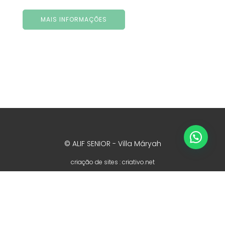
MAIS INFORMAÇÕES
© ALIF SENIOR - Villa Máryah
criação de sites
:
criativo.net
Livro reclamações
RAL
Privacidade
Cookies
Fale connosco
T. +351 212 332 330